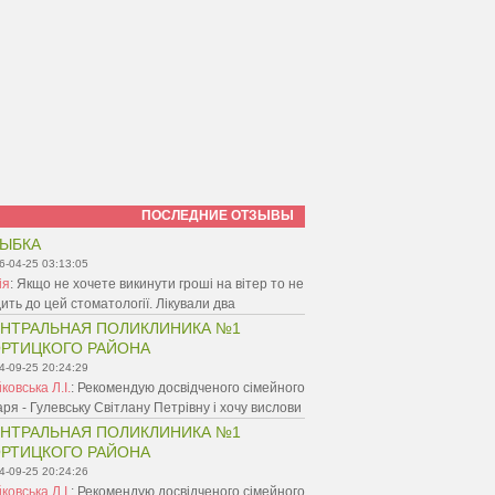
ПОСЛЕДНИЕ ОТЗЫВЫ
ЫБКА
6-04-25 03:13:05
ія
:
Якщо не хочете викинути гроші на вітер то не
ить до цей стоматології. Лікували два
НТРАЛЬНАЯ ПОЛИКЛИНИКА №1
РТИЦКОГО РАЙОНА
4-09-25 20:24:29
ковська Л.І.
:
Рекомендую досвідченого сімейного
аря - Гулевську Світлану Петрівну і хочу вислови
НТРАЛЬНАЯ ПОЛИКЛИНИКА №1
РТИЦКОГО РАЙОНА
4-09-25 20:24:26
ковська Л.І.
:
Рекомендую досвідченого сімейного