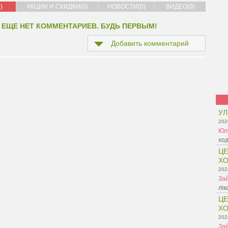
)
АКЦИИ И СКИДКИ(0)
НОВОСТИ(0)
ВИДЕО(0)
 ЕЩЕ НЕТ КОММЕНТАРИЕВ. БУДЬ ПЕРВЫМ!
Добавить комментарий
УЛ
202
Юл
ход
ЦЕ
ХО
202
Зай
лік
ЦЕ
ХО
202
Зай