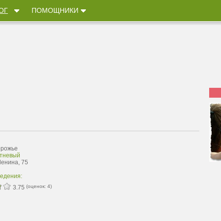
ОГ
ПОМОЩНИКИ
орожье
тневый
Ленина, 75
ведения:
(оценок:
4
)
3.75