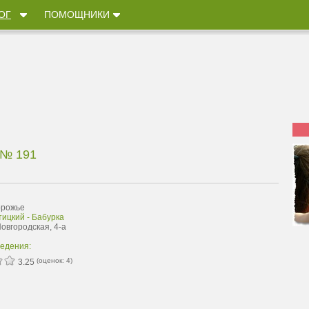
ОГ
ПОМОЩНИКИ
№ 191
орожье
ицкий - Бабурка
Новгородская, 4-а
ведения:
(оценок:
4
)
3.25