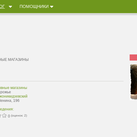
ОГ
ПОМОЩНИКИ
НЫЕ МАГАЗИНЫ
ивные магазины
орожье
жоникидзевский
Ленина, 196
ведения:
(оценок:
2
)
0