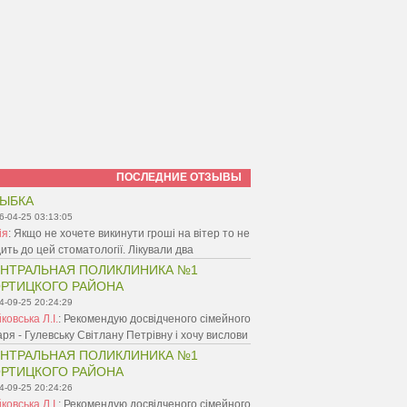
ПОСЛЕДНИЕ ОТЗЫВЫ
ЫБКА
6-04-25 03:13:05
ія
:
Якщо не хочете викинути гроші на вітер то не
ить до цей стоматології. Лікували два
НТРАЛЬНАЯ ПОЛИКЛИНИКА №1
РТИЦКОГО РАЙОНА
4-09-25 20:24:29
ковська Л.І.
:
Рекомендую досвідченого сімейного
аря - Гулевську Світлану Петрівну і хочу вислови
НТРАЛЬНАЯ ПОЛИКЛИНИКА №1
РТИЦКОГО РАЙОНА
4-09-25 20:24:26
ковська Л.І.
:
Рекомендую досвідченого сімейного