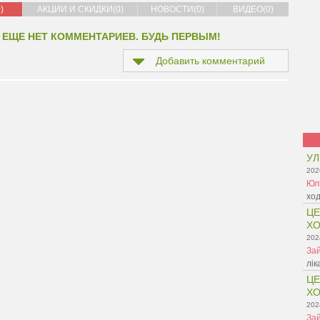
)
АКЦИИ И СКИДКИ(0)
НОВОСТИ(0)
ВИДЕО(0)
 ЕЩЕ НЕТ КОММЕНТАРИЕВ. БУДЬ ПЕРВЫМ!
Добавить комментарий
УЛ
202
Юл
ход
ЦЕ
ХО
202
Зай
лік
ЦЕ
ХО
202
Зай