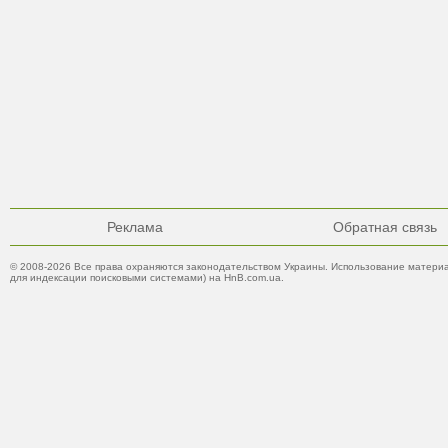
Реклама
Обратная связь
© 2008-2026 Все права охраняются законодательством Украины. Использование материа
для индексации поисковыми системами) на HnB.com.ua.