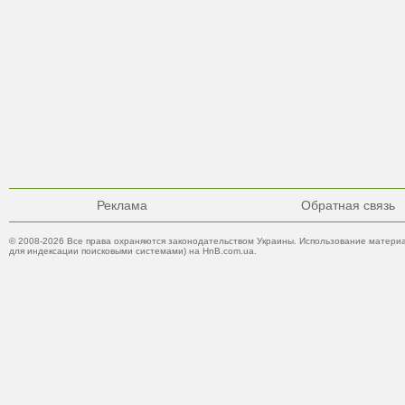
Реклама
Обратная связь
© 2008-2026 Все права охраняются законодательством Украины. Использование материа
для индексации поисковыми системами) на HnB.com.ua.