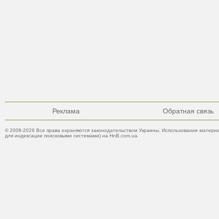
Реклама
Обратная связь
© 2008-2026 Все права охраняются законодательством Украины. Использование материа
для индексации поисковыми системами) на HnB.com.ua.