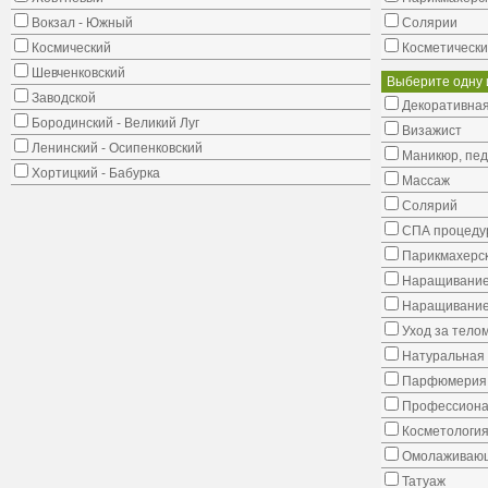
Вокзал - Южный
Солярии
Космический
Косметически
Шевченковский
Выберите одну 
Заводской
Декоративная
Бородинский - Великий Луг
Визажист
Ленинский - Осипенковский
Маникюр, пе
Хортицкий - Бабурка
Массаж
Солярий
СПА процеду
Парикмахерск
Наращивание
Наращивание
Уход за тело
Натуральная 
Парфюмерия
Профессиона
Косметологи
Омолаживающ
Татуаж