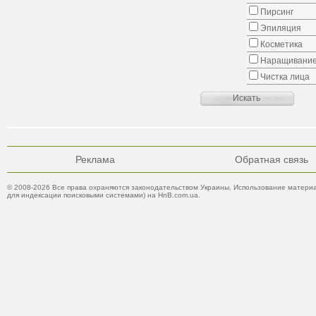
Пирсинг
Эпиляция
Косметика
Наращивание
Чистка лица
Реклама
Обратная связь
© 2008-2026 Все права охраняются законодательством Украины. Использование материа
для индексации поисковыми системами) на HnB.com.ua.