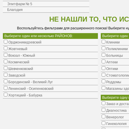
Элитфарм № 5
Благодия
НЕ НАШЛИ ТО, ЧТО И
Воспользуйтесь фильтрами для расширенного поиска! Выберите н
Выберите один или несколько РАЙОНОВ:
Выберите один
Орджоникидзевский
Клиники
Жовтневый
Поликлиники
Вокзал - Южный
Больницы
Космический
Аптеки
Шевченковский
Оптики
Заводской
Стоматологи
Бородинский - Великий Луг
Роддомы
Ленинский - Осипенковский
Магазины здо
Хортицкий - Бабурка
Выберите одну 
Заказ и доста
Диагностика
Венеролог
Гинекология