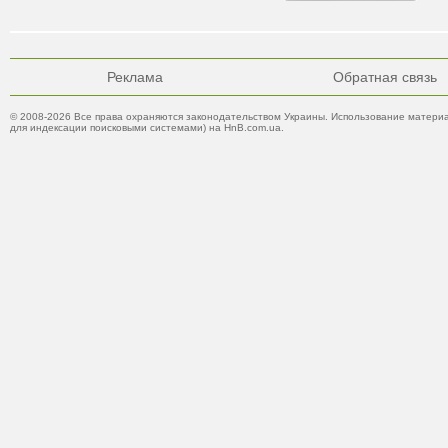
Реклама
Обратная связь
© 2008-2026 Все права охраняются законодательством Украины. Использование материа
для индексации поисковыми системами) на HnB.com.ua.