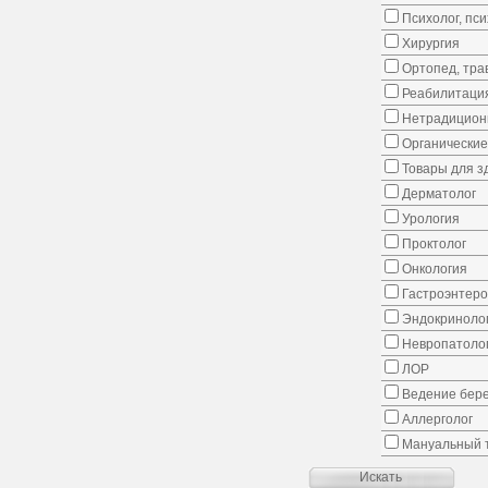
Психолог, пс
Хирургия
Ортопед, тра
Реабилитаци
Нетрадицион
Органические
Товары для з
Дерматолог
Урология
Проктолог
Онкология
Гастроэнтеро
Эндокриноло
Невропатоло
ЛОР
Ведение бер
Аллерголог
Мануальный 