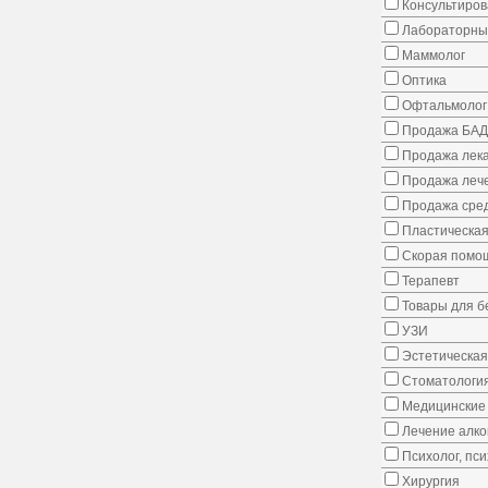
Консультиров
Лабораторны
Маммолог
Оптика
Офтальмолог
Продажа БАД
Продажа лека
Продажа лече
Продажа сред
Пластическая
Скорая помо
Терапевт
Товары для 
УЗИ
Эстетическая
Стоматологи
Медицинские 
Лечение алко
Психолог, пс
Хирургия