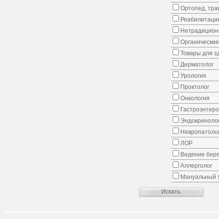
Ортопед, тра
Реабилитаци
Нетрадицион
Органические
Товары для з
Дерматолог
Урология
Проктолог
Онкология
Гастроэнтеро
Эндокриноло
Невропатоло
ЛОР
Ведение бер
Аллерголог
Мануальный 