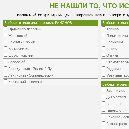
НЕ НАШЛИ ТО, ЧТО И
Воспользуйтесь фильтрами для расширенного поиска! Выберите н
Выберите один или несколько РАЙОНОВ:
Выберите один
Орджоникидзевский
Клиники
Жовтневый
Поликлиники
Вокзал - Южный
Больницы
Космический
Аптеки
Шевченковский
Оптики
Заводской
Стоматологи
Бородинский - Великий Луг
Роддомы
Ленинский - Осипенковский
Магазины здо
Хортицкий - Бабурка
Выберите одну 
Заказ и доста
Диагностика
Венеролог
Гинекология
Лечение бес
Вызов врача 