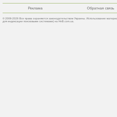
Реклама
Обратная связь
© 2008-2026 Все права охраняются законодательством Украины. Использование материа
для индексации поисковыми системами) на HnB.com.ua.