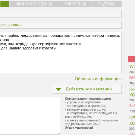
)
АКЦИИ И СКИДКИ(0)
НОВОСТИ(0)
ВИДЕО(0)
для здоровья
ный выбор лекарственных препаратов, предметов личной гигиены,
варов.
кцию, подтвержденную сертификатами качества.
о для Вашего здоровья и красоты.
УЛ
202
Юл
Обновить информацию
ход
Добавить комментарий
ЦЕ
ХО
Комментарии, содержащие:
202
- угрозы и оскорбления;
Зай
- нецензурные выражения;
- рекламу товаров и услуг;
лік
- информацию, не относящуюся к
теме публикации;
ЦЕ
- а также написанные 1 человеком
ХО
под разными именами
будут удаляться!
202
Зай