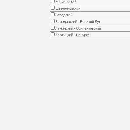
Космический
Шевченковский
Заводской
Бородинский - Великий Луг
Ленинский - Осипенковский
Хортицкий - Бабурка