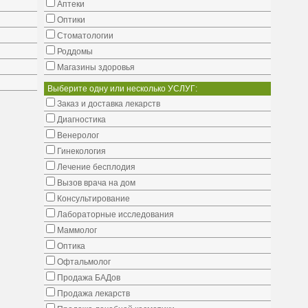
Аптеки
Оптики
Стоматологии
Роддомы
Магазины здоровья
Выберите одну или несколько УСЛУГ:
Заказ и доставка лекарств
Диагностика
Венеролог
Гинекология
Лечение бесплодия
Вызов врача на дом
Консультирование
Лабораторные исследования
Маммолог
Оптика
Офтальмолог
Продажа БАДов
Продажа лекарств