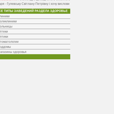
аря - Гулевську Світлану Петрівну і хочу вислови
СЕ ТИПЫ ЗАВЕДЕНИЙ РАЗДЕЛА ЗДОРОВЬЕ
линики
оликлиники
ольницы
птеки
птики
томатологии
оддомы
агазины здоровья