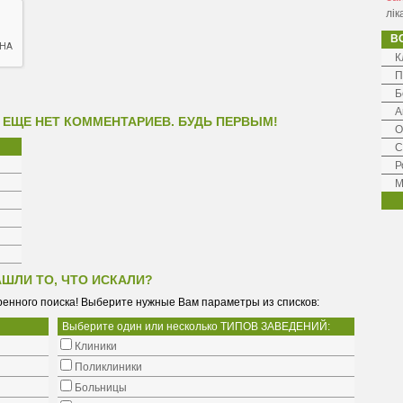
лік
В
К
П
Б
А
 ЕЩЕ НЕТ КОММЕНТАРИЕВ. БУДЬ ПЕРВЫМ!
О
С
Р
М
АШЛИ ТО, ЧТО ИСКАЛИ?
енного поиска! Выберите нужные Вам параметры из списков:
Выберите один или несколько ТИПОВ ЗАВЕДЕНИЙ:
Клиники
Поликлиники
Больницы