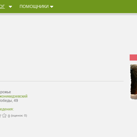
ОГ
ПОМОЩНИКИ
орожье
жоникидзевский
Победы, 49
ведения:
(оценок:
0
)
0