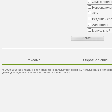
Эндокриноло
Невропатоло
ЛОР
Ведение бер
Аллерголог
Мануальный 
Реклама
Обратная связь
© 2008-2026 Все права охраняются законодательством Украины. Использование материа
для индексации поисковыми системами) на HnB.com.ua.