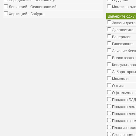
Бородинский - Великий Луг
Роддомы
Ленинский - Осипенковский
Магазины здо
Хортицкий - Бабурка
Выберите одну 
Заказ и доста
Диагностика
Венеролог
Гинекология
Лечение бес
Вызов врача 
Консультиров
Лабораторны
Маммолог
Оптика
Офтальмолог
Продажа БАД
Продажа лека
Продажа лече
Продажа сред
Пластическая
Скорая помо