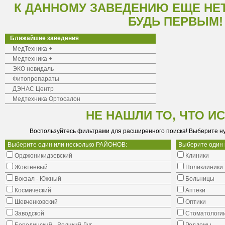
К ДАННОМУ ЗАВЕДЕНИЮ ЕЩЕ НЕ
БУДЬ ПЕРВЫМ!
Ближайшие заведения
МедТехника +
Медтехника +
ЭКО невидаль
Фитопрепараты
ДЭНАС Центр
Медтехника Ортосалон
НЕ НАШЛИ ТО, ЧТО И
Воспользуйтесь фильтрами для расширенного поиска! Выберите н
Выберите один или несколько РАЙОНОВ:
Выберите один
Орджоникидзевский
Клиники
Жовтневый
Поликлиники
Вокзал - Южный
Больницы
Космический
Аптеки
Шевченковский
Оптики
Заводской
Стоматологи