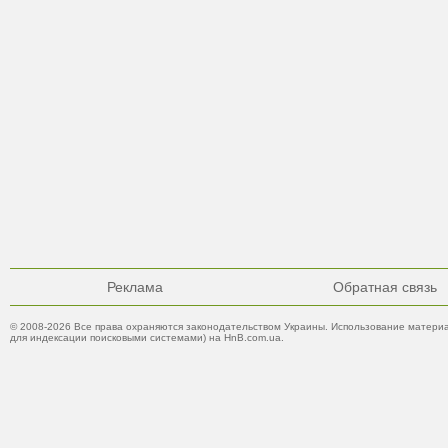
Реклама
Обратная связь
© 2008-2026 Все права охраняются законодательством Украины. Использование материа
для индексации поисковыми системами) на HnB.com.ua.