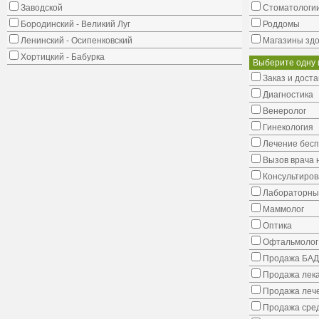
Заводской
Стоматологи
Бородинский - Великий Луг
Роддомы
Ленинский - Осипенковский
Магазины здо
Хортицкий - Бабурка
Выберите одну 
Заказ и доста
Диагностика
Венеролог
Гинекология
Лечение бес
Вызов врача 
Консультиров
Лабораторны
Маммолог
Оптика
Офтальмолог
Продажа БАД
Продажа лека
Продажа лече
Продажа сред