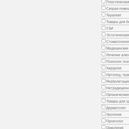
Пластическая
Скорая помо
Терапевт
Товары для 
УЗИ
Эстетическая
Стоматологи
Медицинские 
Лечение алко
Психолог, пс
Хирургия
Ортопед, тра
Реабилитаци
Нетрадицион
Органические
Товары для з
Дерматолог
Урология
Проктолог
Онкология