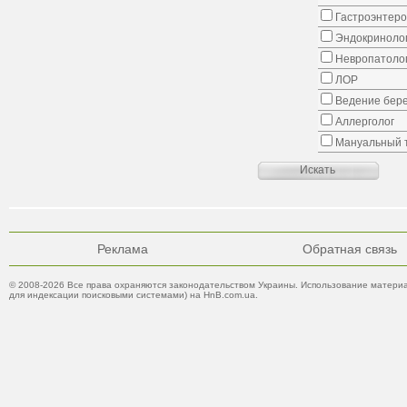
Гастроэнтеро
Эндокриноло
Невропатоло
ЛОР
Ведение бер
Аллерголог
Мануальный 
Реклама
Обратная связь
© 2008-2026 Все права охраняются законодательством Украины. Использование материа
для индексации поисковыми системами) на HnB.com.ua.