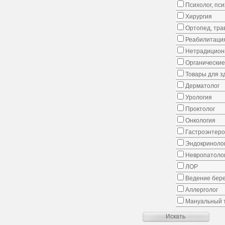
Психолог, пс
Хирургия
Ортопед, тра
Реабилитаци
Нетрадицион
Органические
Товары для з
Дерматолог
Урология
Проктолог
Онкология
Гастроэнтеро
Эндокриноло
Невропатоло
ЛОР
Ведение бер
Аллерголог
Мануальный 