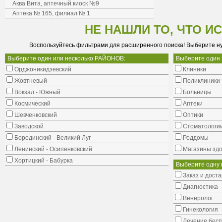
Аква Вита, аптечный киоск №9
Аптека № 165, филиал № 1
НЕ НАШЛИ ТО, ЧТО И
Воспользуйтесь фильтрами для расширенного поиска! Выберите н
Выберите один или несколько РАЙОНОВ:
Выберите один
Орджоникидзевский
Клиники
Жовтневый
Поликлиники
Вокзал - Южный
Больницы
Космический
Аптеки
Шевченковский
Оптики
Заводской
Стоматологи
Бородинский - Великий Луг
Роддомы
Ленинский - Осипенковский
Магазины здо
Хортицкий - Бабурка
Выберите одну 
Заказ и доста
Диагностика
Венеролог
Гинекология
Лечение бес