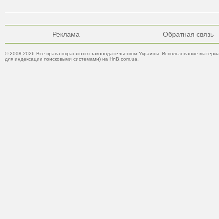
Реклама
Обратная связь
© 2008-2026 Все права охраняются законодательством Украины. Использование материа
для индексации поисковыми системами) на HnB.com.ua.