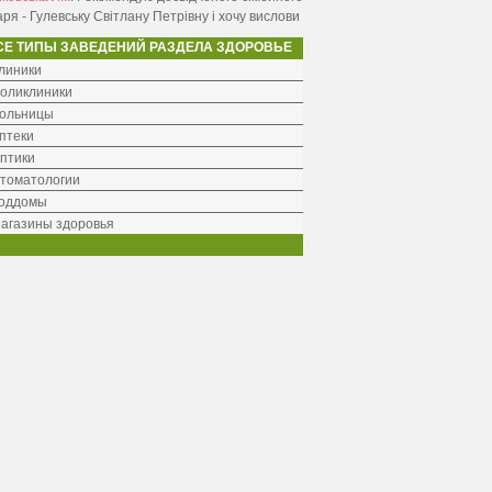
аря - Гулевську Світлану Петрівну і хочу вислови
СЕ ТИПЫ ЗАВЕДЕНИЙ РАЗДЕЛА ЗДОРОВЬЕ
линики
оликлиники
ольницы
птеки
птики
томатологии
оддомы
агазины здоровья