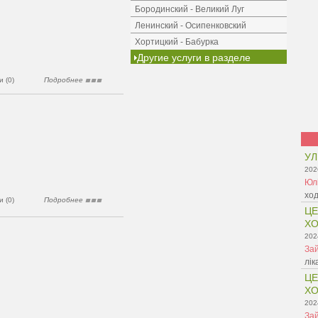
Бородинский - Великий Луг
Ленинский - Осипенковский
Хортицкий - Бабурка
Другие услуги в разделе
 (0)
Подробнее
УЛ
202
Юл
ход
 (0)
Подробнее
ЦЕ
ХО
202
Зай
лік
ЦЕ
ХО
202
Зай