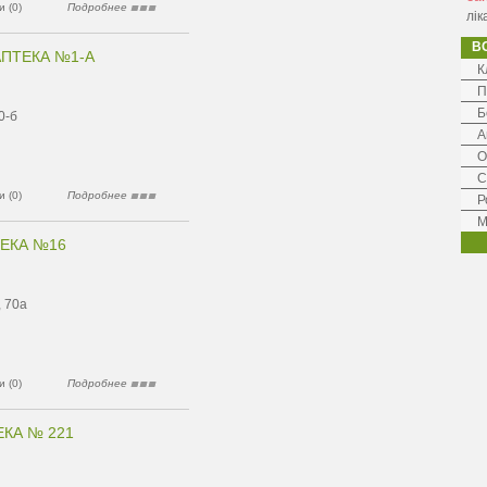
 (0)
Подробнее
лік
В
АПТЕКА №1-А
К
П
Б
0-б
А
О
С
 (0)
Подробнее
Р
М
ЕКА №16
, 70а
 (0)
Подробнее
ЕКА № 221