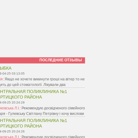
ПОСЛЕДНИЕ ОТЗЫВЫ
ЫБКА
6-04-25 03:13:05
ія
:
Якщо не хочете викинути гроші на вітер то не
ить до цей стоматології. Лікували два
НТРАЛЬНАЯ ПОЛИКЛИНИКА №1
РТИЦКОГО РАЙОНА
4-09-25 20:24:29
ковська Л.І.
:
Рекомендую досвідченого сімейного
аря - Гулевську Світлану Петрівну і хочу вислови
НТРАЛЬНАЯ ПОЛИКЛИНИКА №1
РТИЦКОГО РАЙОНА
4-09-25 20:24:26
ковська Л.І.
:
Рекомендую досвідченого сімейного