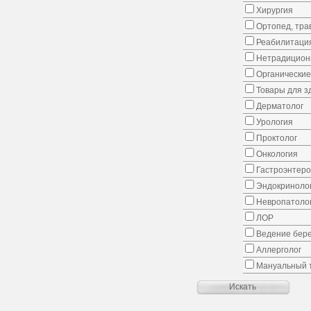
Хирургия
Ортопед, тра
Реабилитаци
Нетрадицион
Органические
Товары для з
Дерматолог
Урология
Проктолог
Онкология
Гастроэнтеро
Эндокриноло
Невропатоло
ЛОР
Ведение бер
Аллерголог
Мануальный 