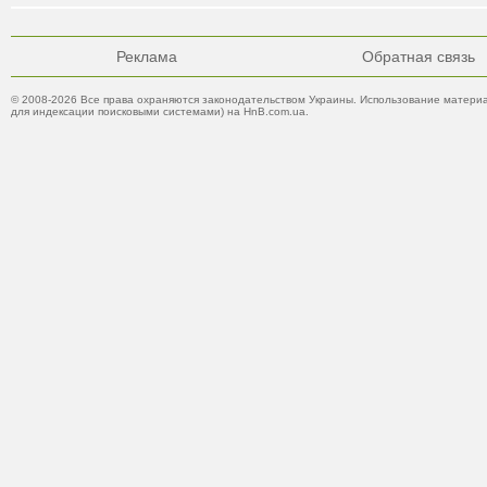
Реклама
Обратная связь
© 2008-2026 Все права охраняются законодательством Украины. Использование материа
для индексации поисковыми системами) на HnB.com.ua.