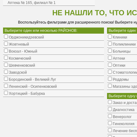
Аптека № 165, филиал № 1
НЕ НАШЛИ ТО, ЧТО И
Воспользуйтесь фильтрами для расширенного поиска! Выберите н
Выберите один или несколько РАЙОНОВ:
Выберите один
Орджоникидзевский
Клиники
Жовтневый
Поликлиники
Вокзал - Южный
Больницы
Космический
Аптеки
Шевченковский
Оптики
Заводской
Стоматологи
Бородинский - Великий Луг
Роддомы
Ленинский - Осипенковский
Магазины здо
Хортицкий - Бабурка
Выберите одну 
Заказ и доста
Диагностика
Венеролог
Гинекология
Лечение бес