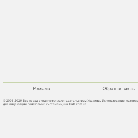
Реклама
Обратная связь
© 2008-2026 Все права охраняются законодательством Украины. Использование материа
для индексации поисковыми системами) на HnB.com.ua.