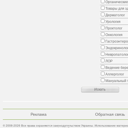
Органические
Товары для з
Дерматолог
Урология
Проктолог
Онкология
Гастроэнтеро
Эндокриноло
Невропатоло
ЛОР
Ведение бер
Аллерголог
Мануальный 
Реклама
Обратная связь
© 2008-2026 Все права охраняются законодательством Украины. Использование материа