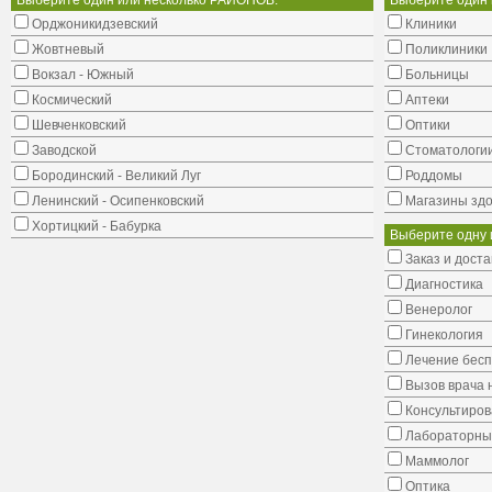
Выберите один или несколько РАЙОНОВ:
Выберите один
Орджоникидзевский
Клиники
Жовтневый
Поликлиники
Вокзал - Южный
Больницы
Космический
Аптеки
Шевченковский
Оптики
Заводской
Стоматологи
Бородинский - Великий Луг
Роддомы
Ленинский - Осипенковский
Магазины здо
Хортицкий - Бабурка
Выберите одну 
Заказ и доста
Диагностика
Венеролог
Гинекология
Лечение бес
Вызов врача 
Консультиров
Лабораторны
Маммолог
Оптика