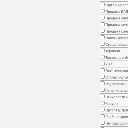
Офтальмолог
Продажа БАД
Продажа лека
Продажа лече
Продажа сред
Пластическая
Скорая помо
Терапевт
Товары для 
УЗИ
Эстетическая
Стоматологи
Медицинские 
Лечение алко
Психолог, пс
Хирургия
Ортопед, тра
Реабилитаци
Нетрадицион