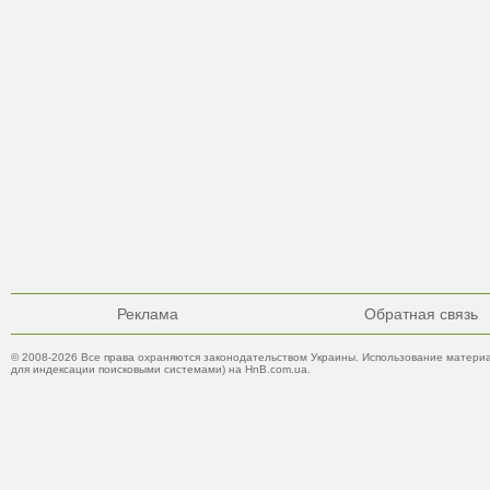
Реклама
Обратная связь
© 2008-2026 Все права охраняются законодательством Украины. Использование материа
для индексации поисковыми системами) на HnB.com.ua.